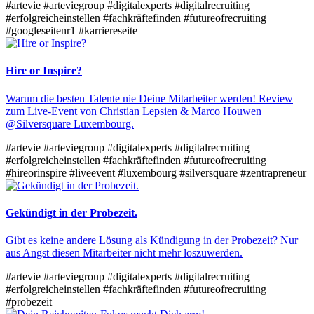
#artevie
#arteviegroup
#digitalexperts
#digitalrecruiting
#erfolgreicheinstellen
#fachkräftefinden
#futureofrecruiting
#googleseitenr1
#karriereseite
Hire or Inspire?
Warum die besten Talente nie Deine Mitarbeiter werden! Review
zum Live-Event von Christian Lepsien & Marco Houwen
@Silversquare Luxembourg.
#artevie
#arteviegroup
#digitalexperts
#digitalrecruiting
#erfolgreicheinstellen
#fachkräftefinden
#futureofrecruiting
#hireorinspire
#liveevent
#luxembourg
#silversquare
#zentrapreneur
Gekündigt in der Probezeit.
Gibt es keine andere Lösung als Kündigung in der Probezeit? Nur
aus Angst diesen Mitarbeiter nicht mehr loszuwerden.
#artevie
#arteviegroup
#digitalexperts
#digitalrecruiting
#erfolgreicheinstellen
#fachkräftefinden
#futureofrecruiting
#probezeit