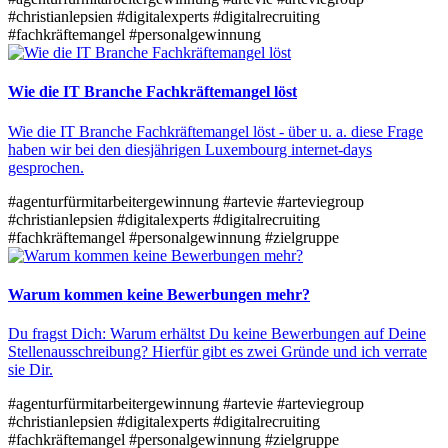
#christianlepsien
#digitalexperts
#digitalrecruiting
#fachkräftemangel
#personalgewinnung
Wie die IT Branche Fachkräftemangel löst
Wie die IT Branche Fachkräftemangel löst - über u. a. diese Frage
haben wir bei den diesjährigen Luxembourg internet-days
gesprochen.
#agenturfürmitarbeitergewinnung
#artevie
#arteviegroup
#christianlepsien
#digitalexperts
#digitalrecruiting
#fachkräftemangel
#personalgewinnung
#zielgruppe
Warum kommen keine Bewerbungen mehr?
Du fragst Dich: Warum erhältst Du keine Bewerbungen auf Deine
Stellenausschreibung? Hierfür gibt es zwei Gründe und ich verrate
sie Dir.
#agenturfürmitarbeitergewinnung
#artevie
#arteviegroup
#christianlepsien
#digitalexperts
#digitalrecruiting
#fachkräftemangel
#personalgewinnung
#zielgruppe