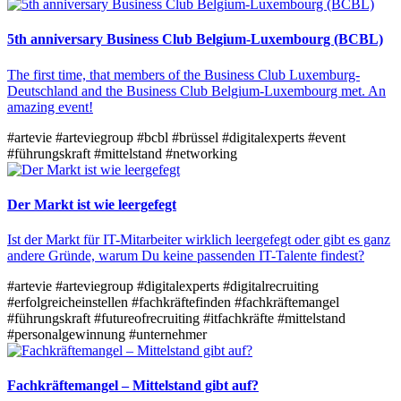
5th anniversary Business Club Belgium-Luxembourg (BCBL)
The first time, that members of the Business Club Luxemburg-
Deutschland and the Business Club Belgium-Luxembourg met. An
amazing event!
#artevie
#arteviegroup
#bcbl
#brüssel
#digitalexperts
#event
#führungskraft
#mittelstand
#networking
Der Markt ist wie leergefegt
Ist der Markt für IT-Mitarbeiter wirklich leergefegt oder gibt es ganz
andere Gründe, warum Du keine passenden IT-Talente findest?
#artevie
#arteviegroup
#digitalexperts
#digitalrecruiting
#erfolgreicheinstellen
#fachkräftefinden
#fachkräftemangel
#führungskraft
#futureofrecruiting
#itfachkräfte
#mittelstand
#personalgewinnung
#unternehmer
Fachkräftemangel – Mittelstand gibt auf?