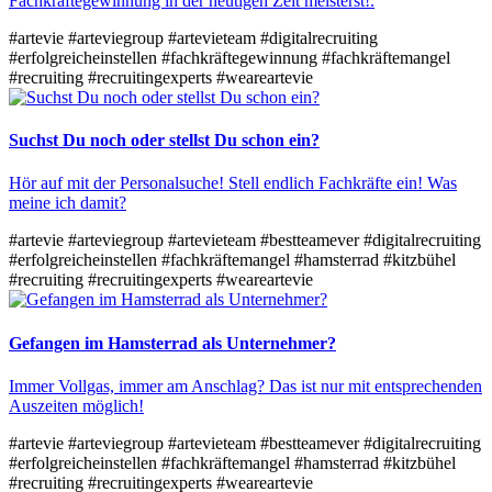
Fachkräftegewinnung in der heutigen Zeit meisterst!.
#artevie
#arteviegroup
#artevieteam
#digitalrecruiting
#erfolgreicheinstellen
#fachkräftegewinnung
#fachkräftemangel
#recruiting
#recruitingexperts
#weareartevie
Suchst Du noch oder stellst Du schon ein?
Hör auf mit der Personalsuche! Stell endlich Fachkräfte ein! Was
meine ich damit?
#artevie
#arteviegroup
#artevieteam
#bestteamever
#digitalrecruiting
#erfolgreicheinstellen
#fachkräftemangel
#hamsterrad
#kitzbühel
#recruiting
#recruitingexperts
#weareartevie
Gefangen im Hamsterrad als Unternehmer?
Immer Vollgas, immer am Anschlag? Das ist nur mit entsprechenden
Auszeiten möglich!
#artevie
#arteviegroup
#artevieteam
#bestteamever
#digitalrecruiting
#erfolgreicheinstellen
#fachkräftemangel
#hamsterrad
#kitzbühel
#recruiting
#recruitingexperts
#weareartevie