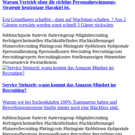
Warum Vertrieb ohne die richtige Personalgewinnungs-
Strategie heutzutage Harakiri ist.
Erst Grundlagen schaffen - dann auf Wachstum schalten. ? Aus 2
Gängen vorwärts werden sonst schnell 3 Gänge rückwärts​
#abbruchquote
#artevie
#arteviegroup
#digitalrecruiting
#erfolgreicheinstellen
#fachkräftefinden
#fachkräftemangel
#futureofrecruiting
#hiringcosts
#hiringrate
#jobbörsen
#jobportale
#personalberatung
#personalkosten
#recruiting
#recruitingcosts
#recruitingexperts
#recruitingkosten
#stellenanzeigen
#timetohire
#weareartevie
#wirstellenein
Service Steinzeit: wann kommt das Amazon Mindset im
Recruiting?
Warum wir bei Sockenkäufen 100% Transparenz haben und
Bewerbungsprozesse häufig immer noch eine Blackbox sind.
#abbruchquote
#artevie
#arteviegroup
#digitalrecruiting
#erfolgreicheinstellen
#fachkräftefinden
#fachkräftemangel
#futureofrecruiting
#hiringcosts
#hiringrate
#jobbörsen
#jobportale
#personalberatung
#personalkosten
#recruiting
#recruitingcosts