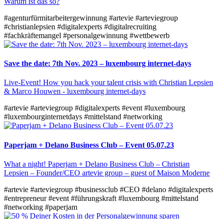
Warum ist das so?
#agenturfürmitarbeitergewinnung
#artevie
#arteviegroup
#christianlepsien
#digitalexperts
#digitalrecruiting
#fachkräftemangel
#personalgewinnung
#wettbewerb
Save the date: 7th Nov. 2023 – luxembourg internet-days
Live-Event! How you hack your talent crisis with Christian Lepsien
& Marco Houwen - luxembourg internet-days
#artevie
#arteviegroup
#digitalexperts
#event
#luxembourg
#luxembourginternetdays
#mittelstand
#networking
Paperjam + Delano Business Club – Event 05.07.23
What a night! Paperjam + Delano Business Club – Christian
Lepsien – Founder/CEO artevie group – guest of Maison Moderne
#artevie
#arteviegroup
#businessclub
#CEO
#delano
#digitalexperts
#entrepreneur
#event
#führungskraft
#luxembourg
#mittelstand
#networking
#paperjam