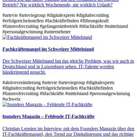
Betrieb? Nie wirklich Wochenende, nie wirklich Urlaub?
#artevie
#arteviegroup
#digitalexperts
#digitalrecruiting
#erfolgreicheinstellen
#fachkräftefinden
#führungskraft
#futureofrecruiting
#gefangenimbetrieb
#itfachkräfte
#mittelstand
#personalgewinnung
#unternehmer
Fachkräftemangel im Schweizer Mittelstand
Der Schweizer Mittelstand hat das gleiche Problem, was wir auch in
Deutschland und in Luxemburg sehen. IT-Talente werden
händeringend gesucht.
#aktiveveränderung
#artevie
#arteviegroup
#digitalexperts
#digitalrecruiting
#erfolgreicheinstellen
#fachkräftefinden
#futureofrecruiting
#itfachkräfte
#mittelstand
#personalgewinnung
#schweiz
founders Magazin – Fehlende IT-Fachkräfte
Christian Lepsien im Interview mit dem Founders Magazin über den
IT-Fachkräftemangel, den Trend zur Digitalisierung und das richtige