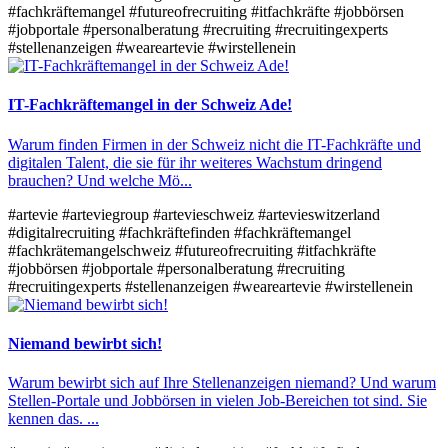
#fachkräftemangel
#futureofrecruiting
#itfachkräfte
#jobbörsen
#jobportale
#personalberatung
#recruiting
#recruitingexperts
#stellenanzeigen
#weareartevie
#wirstellenein
IT-Fachkräftemangel in der Schweiz Ade!
Warum finden Firmen in der Schweiz nicht die IT-Fachkräfte und
digitalen Talent, die sie für ihr weiteres Wachstum dringend
brauchen? Und welche Mö...
#artevie
#arteviegroup
#artevieschweiz
#artevieswitzerland
#digitalrecruiting
#fachkräftefinden
#fachkräftemangel
#fachkrätemangelschweiz
#futureofrecruiting
#itfachkräfte
#jobbörsen
#jobportale
#personalberatung
#recruiting
#recruitingexperts
#stellenanzeigen
#weareartevie
#wirstellenein
Niemand bewirbt sich!
Warum bewirbt sich auf Ihre Stellenanzeigen niemand? Und warum
Stellen-Portale und Jobbörsen in vielen Job-Bereichen tot sind. Sie
kennen das. ...