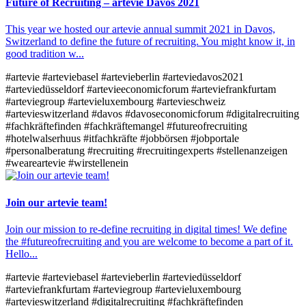
Future of Recruiting – artevie Davos 2021
This year we hosted our artevie annual summit 2021 in Davos,
Switzerland to define the future of recruiting. You might know it, in
good tradition w...
#artevie
#arteviebasel
#artevieberlin
#arteviedavos2021
#arteviedüsseldorf
#artevieeconomicforum
#arteviefrankfurtam
#arteviegroup
#artevieluxembourg
#artevieschweiz
#artevieswitzerland
#davos
#davoseconomicforum
#digitalrecruiting
#fachkräftefinden
#fachkräftemangel
#futureofrecruiting
#hotelwalserhuus
#itfachkräfte
#jobbörsen
#jobportale
#personalberatung
#recruiting
#recruitingexperts
#stellenanzeigen
#weareartevie
#wirstellenein
Join our artevie team!
Join our mission to re-define recruiting in digital times! We define
the #futureofrecruiting and you are welcome to become a part of it.
Hello...
#artevie
#arteviebasel
#artevieberlin
#arteviedüsseldorf
#arteviefrankfurtam
#arteviegroup
#artevieluxembourg
#artevieswitzerland
#digitalrecruiting
#fachkräftefinden