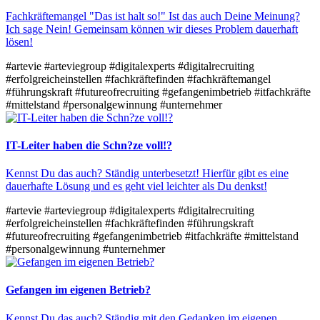
Fachkräftemangel "Das ist halt so!" Ist das auch Deine Meinung?
Ich sage Nein! Gemeinsam können wir dieses Problem dauerhaft
lösen!
#artevie
#arteviegroup
#digitalexperts
#digitalrecruiting
#erfolgreicheinstellen
#fachkräftefinden
#fachkräftemangel
#führungskraft
#futureofrecruiting
#gefangenimbetrieb
#itfachkräfte
#mittelstand
#personalgewinnung
#unternehmer
IT-Leiter haben die Schn?ze voll!?
Kennst Du das auch? Ständig unterbesetzt! Hierfür gibt es eine
dauerhafte Lösung und es geht viel leichter als Du denkst!
#artevie
#arteviegroup
#digitalexperts
#digitalrecruiting
#erfolgreicheinstellen
#fachkräftefinden
#führungskraft
#futureofrecruiting
#gefangenimbetrieb
#itfachkräfte
#mittelstand
#personalgewinnung
#unternehmer
Gefangen im eigenen Betrieb?
Kennst Du das auch? Ständig mit den Gedanken im eigenen