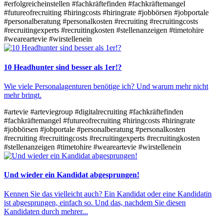
#erfolgreicheinstellen
#fachkräftefinden
#fachkräftemangel
#futureofrecruiting
#hiringcosts
#hiringrate
#jobbörsen
#jobportale
#personalberatung
#personalkosten
#recruiting
#recruitingcosts
#recruitingexperts
#recruitingkosten
#stellenanzeigen
#timetohire
#weareartevie
#wirstellenein
10 Headhunter sind besser als 1er!?
Wie viele Personalagenturen benötige ich? Und warum mehr nicht
mehr bringt.
#artevie
#arteviegroup
#digitalrecruiting
#fachkräftefinden
#fachkräftemangel
#futureofrecruiting
#hiringcosts
#hiringrate
#jobbörsen
#jobportale
#personalberatung
#personalkosten
#recruiting
#recruitingcosts
#recruitingexperts
#recruitingkosten
#stellenanzeigen
#timetohire
#weareartevie
#wirstellenein
Und wieder ein Kandidat abgesprungen!
Kennen Sie das vielleicht auch? Ein Kandidat oder eine Kandidatin
ist abgesprungen, einfach so. Und das, nachdem Sie diesen
Kandidaten durch mehrer...