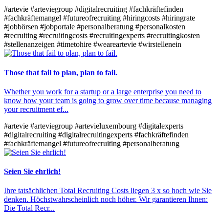
#artevie
#arteviegroup
#digitalrecruiting
#fachkräftefinden
#fachkräftemangel
#futureofrecruiting
#hiringcosts
#hiringrate
#jobbörsen
#jobportale
#personalberatung
#personalkosten
#recruiting
#recruitingcosts
#recruitingexperts
#recruitingkosten
#stellenanzeigen
#timetohire
#weareartevie
#wirstellenein
Those that fail to plan, plan to fail.
Whether you work for a startup or a large enterprise you need to
know how your team is going to grow over time because managing
your recruitment ef...
#artevie
#arteviegroup
#artevieluxembourg
#digitalexperts
#digitalrecruiting
#digitalrecruitingexperts
#fachkräftefinden
#fachkräftemangel
#futureofrecruiting
#personalberatung
Seien Sie ehrlich!
Ihre tatsächlichen Total Recruiting Costs liegen 3 x so hoch wie Sie
denken. Höchstwahrscheinlich noch höher. Wir garantieren Ihnen:
Die Total Recr...