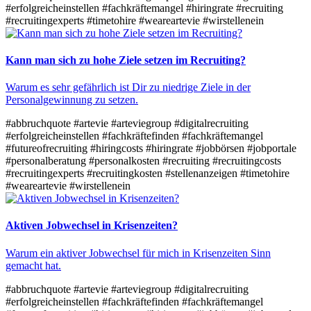
#erfolgreicheinstellen
#fachkräftemangel
#hiringrate
#recruiting
#recruitingexperts
#timetohire
#weareartevie
#wirstellenein
Kann man sich zu hohe Ziele setzen im Recruiting?
Warum es sehr gefährlich ist Dir zu niedrige Ziele in der
Personalgewinnung zu setzen.​
#abbruchquote
#artevie
#arteviegroup
#digitalrecruiting
#erfolgreicheinstellen
#fachkräftefinden
#fachkräftemangel
#futureofrecruiting
#hiringcosts
#hiringrate
#jobbörsen
#jobportale
#personalberatung
#personalkosten
#recruiting
#recruitingcosts
#recruitingexperts
#recruitingkosten
#stellenanzeigen
#timetohire
#weareartevie
#wirstellenein
Aktiven Jobwechsel in Krisenzeiten?
Warum ein aktiver Jobwechsel für mich in Krisenzeiten Sinn
gemacht hat.
#abbruchquote
#artevie
#arteviegroup
#digitalrecruiting
#erfolgreicheinstellen
#fachkräftefinden
#fachkräftemangel