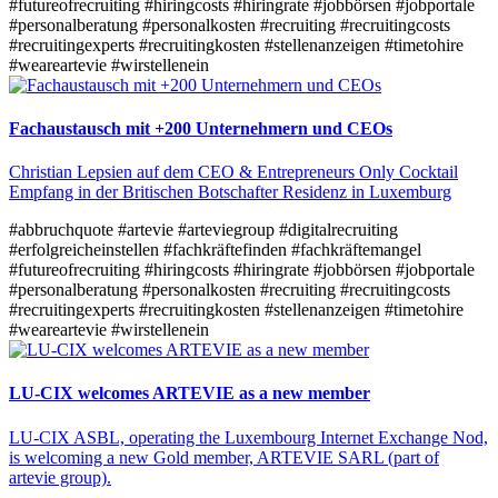
#futureofrecruiting
#hiringcosts
#hiringrate
#jobbörsen
#jobportale
#personalberatung
#personalkosten
#recruiting
#recruitingcosts
#recruitingexperts
#recruitingkosten
#stellenanzeigen
#timetohire
#weareartevie
#wirstellenein
Fachaustausch mit +200 Unternehmern und CEOs
Christian Lepsien auf dem CEO & Entrepreneurs Only Cocktail
Empfang in der Britischen Botschafter Residenz in Luxemburg
#abbruchquote
#artevie
#arteviegroup
#digitalrecruiting
#erfolgreicheinstellen
#fachkräftefinden
#fachkräftemangel
#futureofrecruiting
#hiringcosts
#hiringrate
#jobbörsen
#jobportale
#personalberatung
#personalkosten
#recruiting
#recruitingcosts
#recruitingexperts
#recruitingkosten
#stellenanzeigen
#timetohire
#weareartevie
#wirstellenein
LU-CIX welcomes ARTEVIE as a new member
LU-CIX ASBL, operating the Luxembourg Internet Exchange Nod,
is welcoming a new Gold member, ARTEVIE SARL (part of
artevie group).​