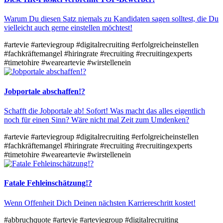
Warum Du diesen Satz niemals zu Kandidaten sagen solltest, die Du
vielleicht auch gerne einstellen möchtest!
#artevie
#arteviegroup
#digitalrecruiting
#erfolgreicheinstellen
#fachkräftemangel
#hiringrate
#recruiting
#recruitingexperts
#timetohire
#weareartevie
#wirstellenein
Jobportale abschaffen!?
Schafft die Jobportale ab! Sofort! Was macht das alles eigentlich
noch für einen Sinn? Wäre nicht mal Zeit zum Umdenken?
#artevie
#arteviegroup
#digitalrecruiting
#erfolgreicheinstellen
#fachkräftemangel
#hiringrate
#recruiting
#recruitingexperts
#timetohire
#weareartevie
#wirstellenein
Fatale Fehleinschätzung!?
Wenn Offenheit Dich Deinen nächsten Karriereschritt kostet!
#abbruchquote
#artevie
#arteviegroup
#digitalrecruiting