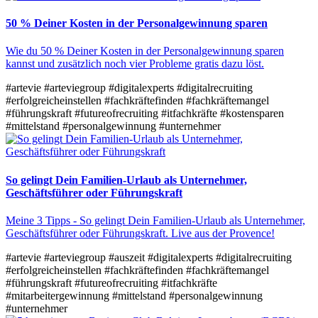
50 % Deiner Kosten in der Personalgewinnung sparen
Wie du 50 % Deiner Kosten in der Personalgewinnung sparen
kannst und zusätzlich noch vier Probleme gratis dazu löst.
#artevie
#arteviegroup
#digitalexperts
#digitalrecruiting
#erfolgreicheinstellen
#fachkräftefinden
#fachkräftemangel
#führungskraft
#futureofrecruiting
#itfachkräfte
#kostensparen
#mittelstand
#personalgewinnung
#unternehmer
So gelingt Dein Familien-Urlaub als Unternehmer,
Geschäftsführer oder Führungskraft
Meine 3 Tipps - So gelingt Dein Familien-Urlaub als Unternehmer,
Geschäftsführer oder Führungskraft. Live aus der Provence!
#artevie
#arteviegroup
#auszeit
#digitalexperts
#digitalrecruiting
#erfolgreicheinstellen
#fachkräftefinden
#fachkräftemangel
#führungskraft
#futureofrecruiting
#itfachkräfte
#mitarbeitergewinnung
#mittelstand
#personalgewinnung
#unternehmer