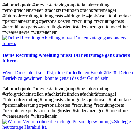
#abbruchquote
#artevie
#arteviegroup
#digitalrecruiting
#erfolgreicheinstellen
#fachkräftefinden
#fachkräftemangel
#futureofrecruiting
#hiringcosts
#hiringrate
#jobbörsen
#jobportale
#personalberatung
#personalkosten
#recruiting
#recruitingcosts
#recruitingexperts
#recruitingkosten
#stellenanzeigen
#timetohire
#weareartevie
#wirstellenein
Deine Recruiting Abteilung musst Du heutzutage ganz anders
führen.
Wenn Du es nicht schaffst, die erforderlichen Fachkräfte für Deinen
Betrieb zu gewinnen, könnte genau das der Grund sein.
#abbruchquote
#artevie
#arteviegroup
#digitalrecruiting
#erfolgreicheinstellen
#fachkräftefinden
#fachkräftemangel
#futureofrecruiting
#hiringcosts
#hiringrate
#jobbörsen
#jobportale
#personalberatung
#personalkosten
#recruiting
#recruitingcosts
#recruitingexperts
#recruitingkosten
#stellenanzeigen
#timetohire
#weareartevie
#wirstellenein