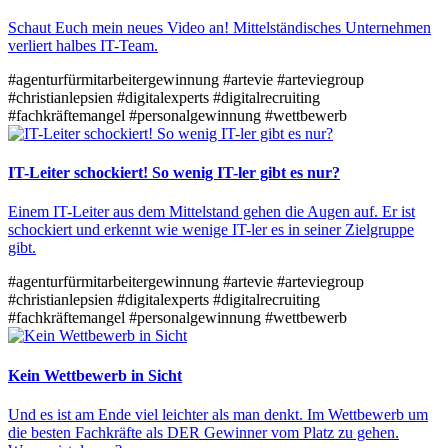
Schaut Euch mein neues Video an! Mittelständisches Unternehmen
verliert halbes IT-Team.
#agenturfürmitarbeitergewinnung
#artevie
#arteviegroup
#christianlepsien
#digitalexperts
#digitalrecruiting
#fachkräftemangel
#personalgewinnung
#wettbewerb
IT-Leiter schockiert! So wenig IT-ler gibt es nur?
Einem IT-Leiter aus dem Mittelstand gehen die Augen auf. Er ist
schockiert und erkennt wie wenige IT-ler es in seiner Zielgruppe
gibt.
#agenturfürmitarbeitergewinnung
#artevie
#arteviegroup
#christianlepsien
#digitalexperts
#digitalrecruiting
#fachkräftemangel
#personalgewinnung
#wettbewerb
Kein Wettbewerb in Sicht
Und es ist am Ende viel leichter als man denkt. Im Wettbewerb um
die besten Fachkräfte als DER Gewinner vom Platz zu gehen.