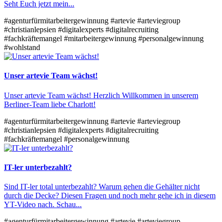
Seht Euch jetzt mein...
#agenturfürmitarbeitergewinnung
#artevie
#arteviegroup
#christianlepsien
#digitalexperts
#digitalrecruiting
#fachkräftemangel
#mitarbeitergewinnung
#personalgewinnung
#wohlstand
Unser artevie Team wächst!
Unser artevie Team wächst! Herzlich Willkommen in unserem
Berliner-Team liebe Charlott!
#agenturfürmitarbeitergewinnung
#artevie
#arteviegroup
#christianlepsien
#digitalexperts
#digitalrecruiting
#fachkräftemangel
#personalgewinnung
IT-ler unterbezahlt?
Sind IT-ler total unterbezahlt? Warum gehen die Gehälter nicht
durch die Decke? Diesen Fragen und noch mehr gehe ich in diesem
YT-Video nach. Schau...
#agenturfürmitarbeitergewinnung
#artevie
#arteviegroup