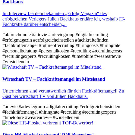
Backhaus
Im Interview bei dem bekannten „Erfolg Magazin“ des
erfolgreichen Verlegers Julien Backhaus erkläre ich, weshalb IT-
Fachkräfte darüber entscheiden,...
#abbruchquote
#artevie
#arteviegroup
#digitalrecruiting
#erfolgmagazin
#erfolgreicheinstellen
#fachkräftefinden
#fachkräftemangel
#futureofrecruiting
#hiringcosts
#hiringrate
#personalberatung
#personalkosten
#recruiting
#recruitingcosts
#recruitingexperts
#recruitingkosten
#timetohire
#weareartevie
#wirstellenein
Wirtschaft TV – Fachkräftemangel im Mittelstand
Unternehmen sind verantwortlich für den Fachkräftemangel! Zu
Gast bei wirtschaft TV von Julien Backhaus.
#artevie
#arteviegroup
#digitalrecruiting
#erfolgreicheinstellen
#fachkräftemangel
#hiringrate
#recruiting
#recruitingexperts
#timetohire
#weareartevie
#wirstellenein
Diese HR-Floskel verbrennt TOP-Bewerber!