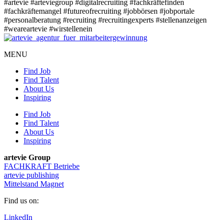
#artevie
#arteviegroup
#digitalrecruiting
#fachkräftefinden
#fachkräftemangel
#futureofrecruiting
#jobbörsen
#jobportale
#personalberatung
#recruiting
#recruitingexperts
#stellenanzeigen
#weareartevie
#wirstellenein
MENU
Find Job
Find Talent
About Us
Inspiring
Find Job
Find Talent
About Us
Inspiring
artevie Group
FACHKRAFT Betriebe
artevie publishing
Mittelstand Magnet
Find us on:
LinkedIn