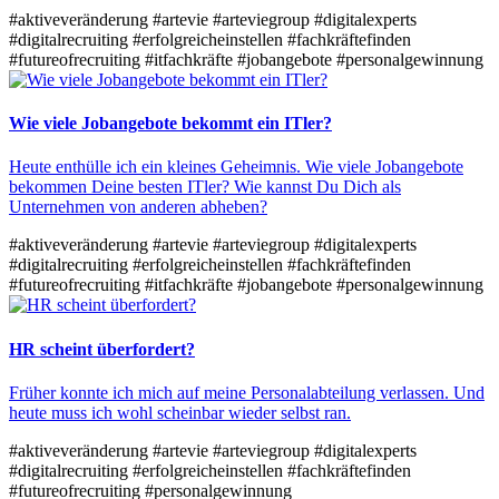
#aktiveveränderung
#artevie
#arteviegroup
#digitalexperts
#digitalrecruiting
#erfolgreicheinstellen
#fachkräftefinden
#futureofrecruiting
#itfachkräfte
#jobangebote
#personalgewinnung
Wie viele Jobangebote bekommt ein ITler?
Heute enthülle ich ein kleines Geheimnis. Wie viele Jobangebote
bekommen Deine besten ITler? Wie kannst Du Dich als
Unternehmen von anderen abheben?
#aktiveveränderung
#artevie
#arteviegroup
#digitalexperts
#digitalrecruiting
#erfolgreicheinstellen
#fachkräftefinden
#futureofrecruiting
#itfachkräfte
#jobangebote
#personalgewinnung
HR scheint überfordert?
Früher konnte ich mich auf meine Personalabteilung verlassen. Und
heute muss ich wohl scheinbar wieder selbst ran.
#aktiveveränderung
#artevie
#arteviegroup
#digitalexperts
#digitalrecruiting
#erfolgreicheinstellen
#fachkräftefinden
#futureofrecruiting
#personalgewinnung