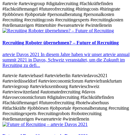
#artevie
#arteviegroup
#digitalrecruiting
#fachkräftefinden
#fachkräftemangel
#futureofrecruiting
#hiringcosts
#hiringrate
#jobbörsen
#jobportale
#personalberatung
#personalkosten
#recruiting
#recruitingcosts
#recruitingexperts
#recruitingkosten
#stellenanzeigen
#timetohire
#weareartevie
#wirstellenein
Recruiting Roboter übernehmen? – Future of Recruiting
artevie Davos 2021 In diesem Jahre haben wir unser artevie annual
summit 2021 in Davos, Schweiz veranstaltet, um die Zukunft im
Recruiting zu defi...
#artevie
#arteviebasel
#artevieberlin
#arteviedavos2021
#arteviedüsseldorf
#artevieeconomicforum
#arteviefrankfurtam
#arteviegroup
#artevieluxembourg
#artevieschweiz
#artevieswitzerland
#automatedrecruiting
#davos
#davoseconomicforum
#digitalrecruiting
#fachkräftefinden
#fachkräftemangel
#futureofrecruiting
#hotelwalserhuus
#itfachkräfte
#jobbörsen
#jobportale
#personalberatung
#recruiting
#recruitingexperts
#recruitingrobots
#robotrecruiting
#stellenanzeigen
#weareartevie
#wirstellenein