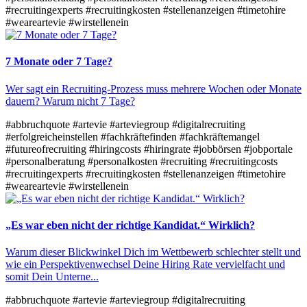
#recruitingexperts
#recruitingkosten
#stellenanzeigen
#timetohire
#weareartevie
#wirstellenein
7 Monate oder 7 Tage?
Wer sagt ein Recruiting-Prozess muss mehrere Wochen oder Monate
dauern? Warum nicht 7 Tage?
#abbruchquote
#artevie
#arteviegroup
#digitalrecruiting
#erfolgreicheinstellen
#fachkräftefinden
#fachkräftemangel
#futureofrecruiting
#hiringcosts
#hiringrate
#jobbörsen
#jobportale
#personalberatung
#personalkosten
#recruiting
#recruitingcosts
#recruitingexperts
#recruitingkosten
#stellenanzeigen
#timetohire
#weareartevie
#wirstellenein
„Es war eben nicht der richtige Kandidat.“ Wirklich?
Warum dieser Blickwinkel Dich im Wettbewerb schlechter stellt und
wie ein Perspektivenwechsel Deine Hiring Rate vervielfacht und
somit Dein Unterne...
#abbruchquote
#artevie
#arteviegroup
#digitalrecruiting