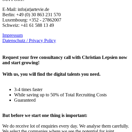
E-Mail: info(at)artevie.de
Berlin: +49 (0) 30 863 231 570
Luxembourg: +352 - 27862007
Schweiz: +41 61 588 13 49
Impressum
Datenschutz / Privacy Policy
Rechtliches – AGBs
Request your free consultancy call with Christian Lepsien now
and start growing!
With us, you will find the digital talents you need.
3-4 times faster
While saving up to 50% of Total Recruiting Costs
Guaranteed
But before we start one thing is important:
We do receive lot of enquiries every day. We analyse them carefully.
We select the companies where we see the potential for joint