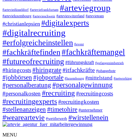
#arteviegroup
#arteviedüsseldorf
#arteviefrankfurtam
#artevieluxembourg
#artevieswitzerland
#artevieteam
#artevieschweiz
#digitalexperts
#christianlepsien
#digitalrecruiting
#erfolgreicheinstellen
#event
#fachkräftemangel
#fachkräftefinden
#futureofrecruiting
#führungskraft
#gefangenimbetrieb
#hiringrate
#itfachkräfte
#hiringcosts
#jobangebote
#jobbörsen
#jobportale
#mittelstand
#luxembourg
#networking
#personalgewinnung
#personalberatung
#recruiting
#personalkosten
#recruitingcosts
#recruitingexperts
#recruitingkosten
#timetohire
#stellenanzeigen
#unternehmer
#weareartevie
#wirstellenein
#wettbewerb
MENU