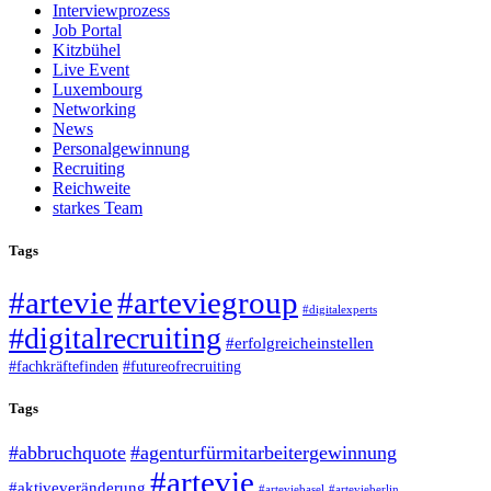
Interviewprozess
Job Portal
Kitzbühel
Live Event
Luxembourg
Networking
News
Personalgewinnung
Recruiting
Reichweite
starkes Team
Tags
#artevie
#arteviegroup
#digitalexperts
#digitalrecruiting
#erfolgreicheinstellen
#fachkräftefinden
#futureofrecruiting
Tags
#abbruchquote
#agenturfürmitarbeitergewinnung
#artevie
#aktiveveränderung
#arteviebasel
#artevieberlin