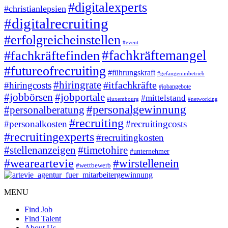
#digitalexperts
#christianlepsien
#digitalrecruiting
#erfolgreicheinstellen
#event
#fachkräftemangel
#fachkräftefinden
#futureofrecruiting
#führungskraft
#gefangenimbetrieb
#hiringrate
#itfachkräfte
#hiringcosts
#jobangebote
#jobbörsen
#jobportale
#mittelstand
#luxembourg
#networking
#personalgewinnung
#personalberatung
#recruiting
#personalkosten
#recruitingcosts
#recruitingexperts
#recruitingkosten
#timetohire
#stellenanzeigen
#unternehmer
#weareartevie
#wirstellenein
#wettbewerb
MENU
Find Job
Find Talent
About Us