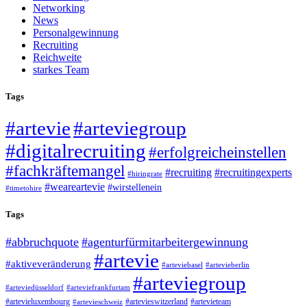
Networking
News
Personalgewinnung
Recruiting
Reichweite
starkes Team
Tags
#artevie
#arteviegroup
#digitalrecruiting
#erfolgreicheinstellen
#fachkräftemangel
#recruiting
#recruitingexperts
#hiringrate
#weareartevie
#wirstellenein
#timetohire
Tags
#abbruchquote
#agenturfürmitarbeitergewinnung
#artevie
#aktiveveränderung
#arteviebasel
#artevieberlin
#arteviegroup
#arteviedüsseldorf
#arteviefrankfurtam
#artevieluxembourg
#artevieswitzerland
#artevieteam
#artevieschweiz