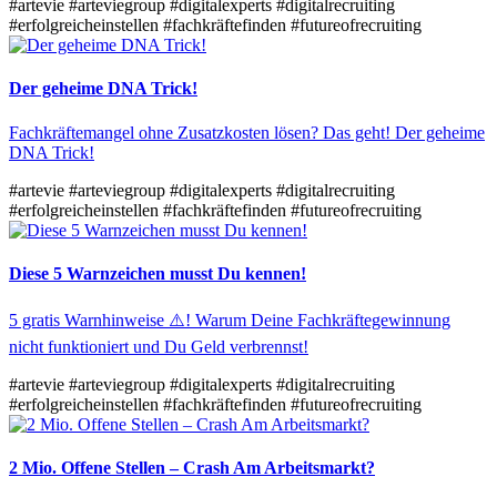
#artevie
#arteviegroup
#digitalexperts
#digitalrecruiting
#erfolgreicheinstellen
#fachkräftefinden
#futureofrecruiting
Der geheime DNA Trick!
Fachkräftemangel ohne Zusatzkosten lösen? Das geht! Der geheime
DNA Trick!
#artevie
#arteviegroup
#digitalexperts
#digitalrecruiting
#erfolgreicheinstellen
#fachkräftefinden
#futureofrecruiting
Diese 5 Warnzeichen musst Du kennen!
5 gratis Warnhinweise ⚠️! Warum Deine Fachkräftegewinnung
nicht funktioniert und Du Geld verbrennst!
#artevie
#arteviegroup
#digitalexperts
#digitalrecruiting
#erfolgreicheinstellen
#fachkräftefinden
#futureofrecruiting
2 Mio. Offene Stellen – Crash Am Arbeitsmarkt?