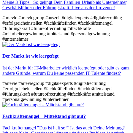
Meine 3 Tipps - So gelingt Dein Familien-Urlaub als Unternehmer,
Geschäftsführer oder Führungskraft. Live aus der Provence!
#artevie
#arteviegroup
#auszeit
#digitalexperts
#digitalrecruiting
#erfolgreicheinstellen
#fachkräftefinden
#fachkräftemangel
#führungskraft
#futureofrecruiting
#itfachkräfte
#mitarbeitergewinnung
#mittelstand
#personalgewinnung
#unternehmer
Der Markt ist wie leergefegt
Ist der Markt für IT-Mitarbeiter wirklich leergefegt oder gibt es ganz
andere Gründe, warum Du keine passenden IT-Talente findest?
#artevie
#arteviegroup
#digitalexperts
#digitalrecruiting
#erfolgreicheinstellen
#fachkräftefinden
#fachkräftemangel
#führungskraft
#futureofrecruiting
#itfachkräfte
#mittelstand
#personalgewinnung
#unternehmer
Fachkräftemangel – Mittelstand gibt auf?
Fachkräftemangel "Das ist halt so!" Ist das auch Deine Meinung?