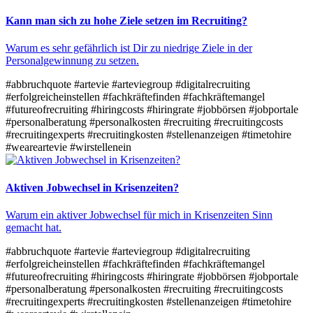
Kann man sich zu hohe Ziele setzen im Recruiting?
Warum es sehr gefährlich ist Dir zu niedrige Ziele in der
Personalgewinnung zu setzen.​
#abbruchquote
#artevie
#arteviegroup
#digitalrecruiting
#erfolgreicheinstellen
#fachkräftefinden
#fachkräftemangel
#futureofrecruiting
#hiringcosts
#hiringrate
#jobbörsen
#jobportale
#personalberatung
#personalkosten
#recruiting
#recruitingcosts
#recruitingexperts
#recruitingkosten
#stellenanzeigen
#timetohire
#weareartevie
#wirstellenein
Aktiven Jobwechsel in Krisenzeiten?
Warum ein aktiver Jobwechsel für mich in Krisenzeiten Sinn
gemacht hat.
#abbruchquote
#artevie
#arteviegroup
#digitalrecruiting
#erfolgreicheinstellen
#fachkräftefinden
#fachkräftemangel
#futureofrecruiting
#hiringcosts
#hiringrate
#jobbörsen
#jobportale
#personalberatung
#personalkosten
#recruiting
#recruitingcosts
#recruitingexperts
#recruitingkosten
#stellenanzeigen
#timetohire