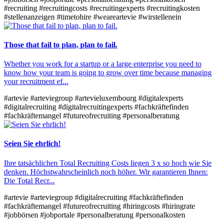
#recruiting
#recruitingcosts
#recruitingexperts
#recruitingkosten
#stellenanzeigen
#timetohire
#weareartevie
#wirstellenein
Those that fail to plan, plan to fail.
Whether you work for a startup or a large enterprise you need to
know how your team is going to grow over time because managing
your recruitment ef...
#artevie
#arteviegroup
#artevieluxembourg
#digitalexperts
#digitalrecruiting
#digitalrecruitingexperts
#fachkräftefinden
#fachkräftemangel
#futureofrecruiting
#personalberatung
Seien Sie ehrlich!
Ihre tatsächlichen Total Recruiting Costs liegen 3 x so hoch wie Sie
denken. Höchstwahrscheinlich noch höher. Wir garantieren Ihnen:
Die Total Recr...
#artevie
#arteviegroup
#digitalrecruiting
#fachkräftefinden
#fachkräftemangel
#futureofrecruiting
#hiringcosts
#hiringrate
#jobbörsen
#jobportale
#personalberatung
#personalkosten