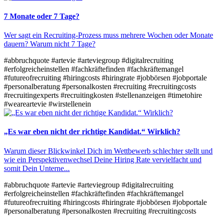
7 Monate oder 7 Tage?
Wer sagt ein Recruiting-Prozess muss mehrere Wochen oder Monate
dauern? Warum nicht 7 Tage?
#abbruchquote
#artevie
#arteviegroup
#digitalrecruiting
#erfolgreicheinstellen
#fachkräftefinden
#fachkräftemangel
#futureofrecruiting
#hiringcosts
#hiringrate
#jobbörsen
#jobportale
#personalberatung
#personalkosten
#recruiting
#recruitingcosts
#recruitingexperts
#recruitingkosten
#stellenanzeigen
#timetohire
#weareartevie
#wirstellenein
„Es war eben nicht der richtige Kandidat.“ Wirklich?
Warum dieser Blickwinkel Dich im Wettbewerb schlechter stellt und
wie ein Perspektivenwechsel Deine Hiring Rate vervielfacht und
somit Dein Unterne...
#abbruchquote
#artevie
#arteviegroup
#digitalrecruiting
#erfolgreicheinstellen
#fachkräftefinden
#fachkräftemangel
#futureofrecruiting
#hiringcosts
#hiringrate
#jobbörsen
#jobportale
#personalberatung
#personalkosten
#recruiting
#recruitingcosts