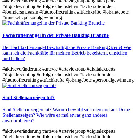
#aktiveveränderung
#artevie
#arteviegroup
#digitalexperts
#digitalrecruiting
#erfolgreicheinstellen
#fachkräftefinden
#foundersmagazin
#futureofrecruiting
#itfachkräfte
#jobangebote
#mindset
#personalgewinnung
Fachkräftemangel in der Private Banking Branche
Der Fachkräftemangel beschäftigt die Private Banking Szene! Wie
kann ich die Fachkräfte für meinen Betrieb begeistern, einstellen
und halten?
#aktiveveränderung
#artevie
#arteviegroup
#digitalexperts
#digitalrecruiting
#erfolgreicheinstellen
#fachkräftefinden
#futureofrecruiting
#itfachkräfte
#jobangebote
#personalgewinnung
Sind Stellenanzeigen tot?
Sind Stellenanzeigen tot? Warum bewirbt sich niemand auf Deine
Stellenanzeigen? Wie wäre es mal etwas ganz anderes
auszuprobieren?
#aktiveveränderung
#artevie
#arteviegroup
#digitalexperts
#digitalrecruiting
#erfolgreicheinstellen
#fachkräftefinden