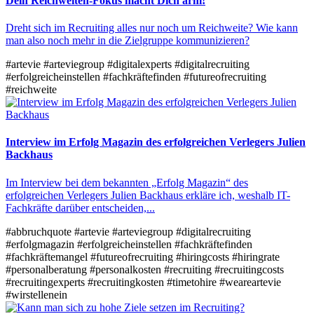
Dein Reichweiten-Fokus macht Dich arm!
Dreht sich im Recruiting alles nur noch um Reichweite? Wie kann
man also noch mehr in die Zielgruppe kommunizieren?
#artevie
#arteviegroup
#digitalexperts
#digitalrecruiting
#erfolgreicheinstellen
#fachkräftefinden
#futureofrecruiting
#reichweite
Interview im Erfolg Magazin des erfolgreichen Verlegers Julien
Backhaus
Im Interview bei dem bekannten „Erfolg Magazin“ des
erfolgreichen Verlegers Julien Backhaus erkläre ich, weshalb IT-
Fachkräfte darüber entscheiden,...
#abbruchquote
#artevie
#arteviegroup
#digitalrecruiting
#erfolgmagazin
#erfolgreicheinstellen
#fachkräftefinden
#fachkräftemangel
#futureofrecruiting
#hiringcosts
#hiringrate
#personalberatung
#personalkosten
#recruiting
#recruitingcosts
#recruitingexperts
#recruitingkosten
#timetohire
#weareartevie
#wirstellenein