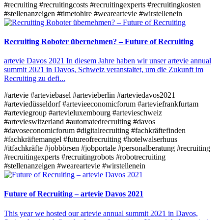
#recruiting
#recruitingcosts
#recruitingexperts
#recruitingkosten
#stellenanzeigen
#timetohire
#weareartevie
#wirstellenein
Recruiting Roboter übernehmen? – Future of Recruiting
artevie Davos 2021 In diesem Jahre haben wir unser artevie annual
summit 2021 in Davos, Schweiz veranstaltet, um die Zukunft im
Recruiting zu defi...
#artevie
#arteviebasel
#artevieberlin
#arteviedavos2021
#arteviedüsseldorf
#artevieeconomicforum
#arteviefrankfurtam
#arteviegroup
#artevieluxembourg
#artevieschweiz
#artevieswitzerland
#automatedrecruiting
#davos
#davoseconomicforum
#digitalrecruiting
#fachkräftefinden
#fachkräftemangel
#futureofrecruiting
#hotelwalserhuus
#itfachkräfte
#jobbörsen
#jobportale
#personalberatung
#recruiting
#recruitingexperts
#recruitingrobots
#robotrecruiting
#stellenanzeigen
#weareartevie
#wirstellenein
Future of Recruiting – artevie Davos 2021
This year we hosted our artevie annual summit 2021 in Davos,