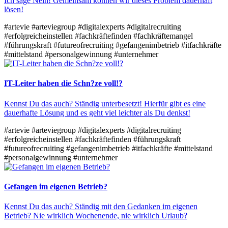
Ich sage Nein! Gemeinsam können wir dieses Problem dauerhaft
lösen!
#artevie
#arteviegroup
#digitalexperts
#digitalrecruiting
#erfolgreicheinstellen
#fachkräftefinden
#fachkräftemangel
#führungskraft
#futureofrecruiting
#gefangenimbetrieb
#itfachkräfte
#mittelstand
#personalgewinnung
#unternehmer
IT-Leiter haben die Schn?ze voll!?
Kennst Du das auch? Ständig unterbesetzt! Hierfür gibt es eine
dauerhafte Lösung und es geht viel leichter als Du denkst!
#artevie
#arteviegroup
#digitalexperts
#digitalrecruiting
#erfolgreicheinstellen
#fachkräftefinden
#führungskraft
#futureofrecruiting
#gefangenimbetrieb
#itfachkräfte
#mittelstand
#personalgewinnung
#unternehmer
Gefangen im eigenen Betrieb?
Kennst Du das auch? Ständig mit den Gedanken im eigenen
Betrieb? Nie wirklich Wochenende, nie wirklich Urlaub?