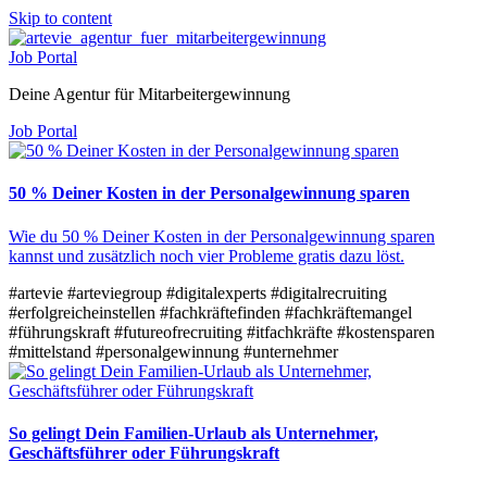
Skip to content
Job Portal
Deine Agentur für Mitarbeitergewinnung
Job Portal
50 % Deiner Kosten in der Personalgewinnung sparen
Wie du 50 % Deiner Kosten in der Personalgewinnung sparen
kannst und zusätzlich noch vier Probleme gratis dazu löst.
#artevie
#arteviegroup
#digitalexperts
#digitalrecruiting
#erfolgreicheinstellen
#fachkräftefinden
#fachkräftemangel
#führungskraft
#futureofrecruiting
#itfachkräfte
#kostensparen
#mittelstand
#personalgewinnung
#unternehmer
So gelingt Dein Familien-Urlaub als Unternehmer,
Geschäftsführer oder Führungskraft