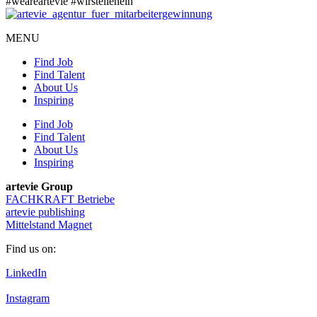
#weareartevie
#wirstellenein
MENU
Find Job
Find Talent
About Us
Inspiring
Find Job
Find Talent
About Us
Inspiring
artevie Group
FACHKRAFT Betriebe
artevie publishing
Mittelstand Magnet
Find us on:
LinkedIn
Instagram