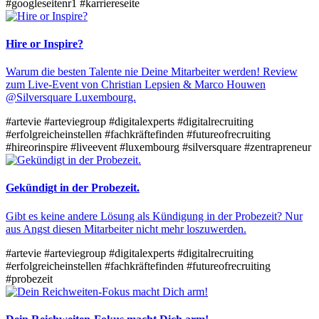
#googleseitenr1
#karriereseite
Hire or Inspire?
Warum die besten Talente nie Deine Mitarbeiter werden! Review
zum Live-Event von Christian Lepsien & Marco Houwen
@Silversquare Luxembourg.
#artevie
#arteviegroup
#digitalexperts
#digitalrecruiting
#erfolgreicheinstellen
#fachkräftefinden
#futureofrecruiting
#hireorinspire
#liveevent
#luxembourg
#silversquare
#zentrapreneur
Gekündigt in der Probezeit.
Gibt es keine andere Lösung als Kündigung in der Probezeit? Nur
aus Angst diesen Mitarbeiter nicht mehr loszuwerden.
#artevie
#arteviegroup
#digitalexperts
#digitalrecruiting
#erfolgreicheinstellen
#fachkräftefinden
#futureofrecruiting
#probezeit