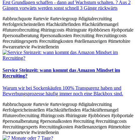
Erst Grundlagen schaffen - dann auf Wachstum schalten. ? Aus 2
Gängen vorwärts werden sonst schnell 3 Gänge rückwärts​
#abbruchquote
#artevie
#arteviegroup
#digitalrecruiting
#erfolgreicheinstellen
#fachkräftefinden
#fachkräftemangel
#futureofrecruiting
#hiringcosts
#hiringrate
#jobbörsen
#jobportale
#personalberatung
#personalkosten
#recruiting
#recruitingcosts
#recruitingexperts
#recruitingkosten
#stellenanzeigen
#timetohire
#weareartevie
#wirstellenein
Service Steinzeit: wann kommt das Amazon Mindset im
Recruiting?
Warum wir bei Sockenkäufen 100% Transparenz haben und
Bewerbungsprozesse häufig immer noch eine Blackbox sind.
#abbruchquote
#artevie
#arteviegroup
#digitalrecruiting
#erfolgreicheinstellen
#fachkräftefinden
#fachkräftemangel
#futureofrecruiting
#hiringcosts
#hiringrate
#jobbörsen
#jobportale
#personalberatung
#personalkosten
#recruiting
#recruitingcosts
#recruitingexperts
#recruitingkosten
#stellenanzeigen
#timetohire
#weareartevie
#wirstellenein