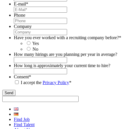
E-mail
*
Phone
Company
Have you ever worked with a recruiting company before?
*
Yes
No
How many hirings are you planning per year in average?
How long is approximately your current time to hire?
Consent
*
I accept the
Privacy Policy
*
Find Job
Find Talent