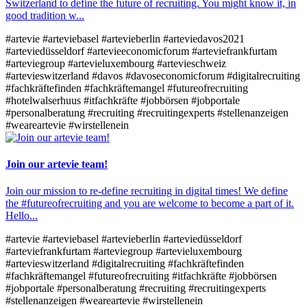
Switzerland to define the future of recruiting. You might know it, in
good tradition w...
#artevie
#arteviebasel
#artevieberlin
#arteviedavos2021
#arteviedüsseldorf
#artevieeconomicforum
#arteviefrankfurtam
#arteviegroup
#artevieluxembourg
#artevieschweiz
#artevieswitzerland
#davos
#davoseconomicforum
#digitalrecruiting
#fachkräftefinden
#fachkräftemangel
#futureofrecruiting
#hotelwalserhuus
#itfachkräfte
#jobbörsen
#jobportale
#personalberatung
#recruiting
#recruitingexperts
#stellenanzeigen
#weareartevie
#wirstellenein
Join our artevie team!
Join our mission to re-define recruiting in digital times! We define
the #futureofrecruiting and you are welcome to become a part of it.
Hello...
#artevie
#arteviebasel
#artevieberlin
#arteviedüsseldorf
#arteviefrankfurtam
#arteviegroup
#artevieluxembourg
#artevieswitzerland
#digitalrecruiting
#fachkräftefinden
#fachkräftemangel
#futureofrecruiting
#itfachkräfte
#jobbörsen
#jobportale
#personalberatung
#recruiting
#recruitingexperts
#stellenanzeigen
#weareartevie
#wirstellenein