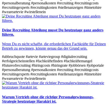
#personalberatung
#personalkosten
#recruiting
#recruitingcosts
#recruitingexperts
#recruitingkosten
#stellenanzeigen
#timetohire
#weareartevie
#wirstellenein
Deine Recruiting Abteilung musst Du heutzutage ganz anders
führen.
Wenn Du es nicht schaffst, die erforderlichen Fachkräfte für Deinen
Betrieb zu gewinnen, könnte genau das der Grund sein.
#abbruchquote
#artevie
#arteviegroup
#digitalrecruiting
#erfolgreicheinstellen
#fachkräftefinden
#fachkräftemangel
#futureofrecruiting
#hiringcosts
#hiringrate
#jobbörsen
#jobportale
#personalberatung
#personalkosten
#recruiting
#recruitingcosts
#recruitingexperts
#recruitingkosten
#stellenanzeigen
#timetohire
#weareartevie
#wirstellenein
Warum Vertrieb ohne die richtige Personalgewinnungs-
Strategie heutzutage Harakiri ist.