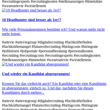
#recruitingexperts
#recruitingkosten
#stellenanzeigen
#timetohire
#weareartevie
#wirstellenein
10 Headhunter sind besser als 1er!?
Wie viele Personalagenturen benötige ich? Und warum mehr nicht
mehr bringt.
#artevie
#arteviegroup
#digitalrecruiting
#fachkräftefinden
#fachkräftemangel
#futureofrecruiting
#hiringcosts
#hiringrate
#jobbörsen
#jobportale
#personalberatung
#personalkosten
#recruiting
#recruitingcosts
#recruitingexperts
#recruitingkosten
#stellenanzeigen
#timetohire
#weareartevie
#wirstellenein
Und wieder ein Kandidat abgesprungen!
Kennen Sie das vielleicht auch? Ein Kandidat oder eine Kandidatin
ist abgesprungen, einfach so. Und das, nachdem Sie diesen
Kandidaten durch mehrer...
#artevie
#arteviegroup
#digitalrecruiting
#fachkräftefinden
#fachkräftemangel
#futureofrecruiting
#hiringcosts
#hiringrate
#jobbörsen
#jobportale
#personalberatung
#personalkosten