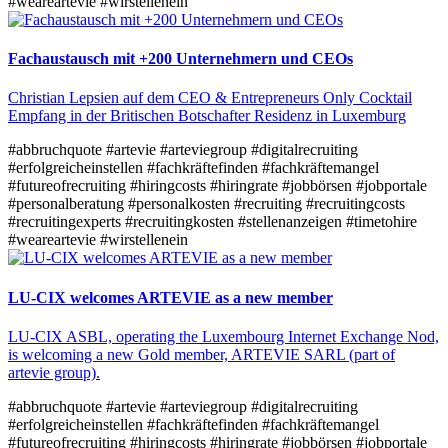
#weareartevie
#wirstellenein
Fachaustausch mit +200 Unternehmern und CEOs
Christian Lepsien auf dem CEO & Entrepreneurs Only Cocktail
Empfang in der Britischen Botschafter Residenz in Luxemburg
#abbruchquote
#artevie
#arteviegroup
#digitalrecruiting
#erfolgreicheinstellen
#fachkräftefinden
#fachkräftemangel
#futureofrecruiting
#hiringcosts
#hiringrate
#jobbörsen
#jobportale
#personalberatung
#personalkosten
#recruiting
#recruitingcosts
#recruitingexperts
#recruitingkosten
#stellenanzeigen
#timetohire
#weareartevie
#wirstellenein
LU-CIX welcomes ARTEVIE as a new member
LU-CIX ASBL, operating the Luxembourg Internet Exchange Nod,
is welcoming a new Gold member, ARTEVIE SARL (part of
artevie group).​
#abbruchquote
#artevie
#arteviegroup
#digitalrecruiting
#erfolgreicheinstellen
#fachkräftefinden
#fachkräftemangel
#futureofrecruiting
#hiringcosts
#hiringrate
#jobbörsen
#jobportale