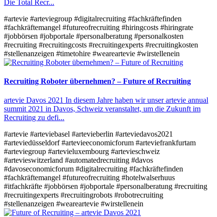
Die Total Recr...
#artevie
#arteviegroup
#digitalrecruiting
#fachkräftefinden
#fachkräftemangel
#futureofrecruiting
#hiringcosts
#hiringrate
#jobbörsen
#jobportale
#personalberatung
#personalkosten
#recruiting
#recruitingcosts
#recruitingexperts
#recruitingkosten
#stellenanzeigen
#timetohire
#weareartevie
#wirstellenein
Recruiting Roboter übernehmen? – Future of Recruiting
artevie Davos 2021 In diesem Jahre haben wir unser artevie annual
summit 2021 in Davos, Schweiz veranstaltet, um die Zukunft im
Recruiting zu defi...
#artevie
#arteviebasel
#artevieberlin
#arteviedavos2021
#arteviedüsseldorf
#artevieeconomicforum
#arteviefrankfurtam
#arteviegroup
#artevieluxembourg
#artevieschweiz
#artevieswitzerland
#automatedrecruiting
#davos
#davoseconomicforum
#digitalrecruiting
#fachkräftefinden
#fachkräftemangel
#futureofrecruiting
#hotelwalserhuus
#itfachkräfte
#jobbörsen
#jobportale
#personalberatung
#recruiting
#recruitingexperts
#recruitingrobots
#robotrecruiting
#stellenanzeigen
#weareartevie
#wirstellenein