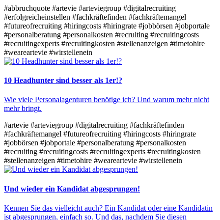
#abbruchquote
#artevie
#arteviegroup
#digitalrecruiting
#erfolgreicheinstellen
#fachkräftefinden
#fachkräftemangel
#futureofrecruiting
#hiringcosts
#hiringrate
#jobbörsen
#jobportale
#personalberatung
#personalkosten
#recruiting
#recruitingcosts
#recruitingexperts
#recruitingkosten
#stellenanzeigen
#timetohire
#weareartevie
#wirstellenein
10 Headhunter sind besser als 1er!?
Wie viele Personalagenturen benötige ich? Und warum mehr nicht
mehr bringt.
#artevie
#arteviegroup
#digitalrecruiting
#fachkräftefinden
#fachkräftemangel
#futureofrecruiting
#hiringcosts
#hiringrate
#jobbörsen
#jobportale
#personalberatung
#personalkosten
#recruiting
#recruitingcosts
#recruitingexperts
#recruitingkosten
#stellenanzeigen
#timetohire
#weareartevie
#wirstellenein
Und wieder ein Kandidat abgesprungen!
Kennen Sie das vielleicht auch? Ein Kandidat oder eine Kandidatin
ist abgesprungen, einfach so. Und das, nachdem Sie diesen