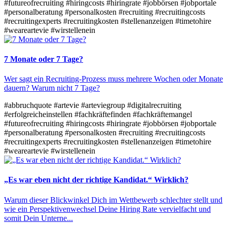
#futureofrecruiting
#hiringcosts
#hiringrate
#jobbörsen
#jobportale
#personalberatung
#personalkosten
#recruiting
#recruitingcosts
#recruitingexperts
#recruitingkosten
#stellenanzeigen
#timetohire
#weareartevie
#wirstellenein
7 Monate oder 7 Tage?
Wer sagt ein Recruiting-Prozess muss mehrere Wochen oder Monate
dauern? Warum nicht 7 Tage?
#abbruchquote
#artevie
#arteviegroup
#digitalrecruiting
#erfolgreicheinstellen
#fachkräftefinden
#fachkräftemangel
#futureofrecruiting
#hiringcosts
#hiringrate
#jobbörsen
#jobportale
#personalberatung
#personalkosten
#recruiting
#recruitingcosts
#recruitingexperts
#recruitingkosten
#stellenanzeigen
#timetohire
#weareartevie
#wirstellenein
„Es war eben nicht der richtige Kandidat.“ Wirklich?
Warum dieser Blickwinkel Dich im Wettbewerb schlechter stellt und
wie ein Perspektivenwechsel Deine Hiring Rate vervielfacht und
somit Dein Unterne...