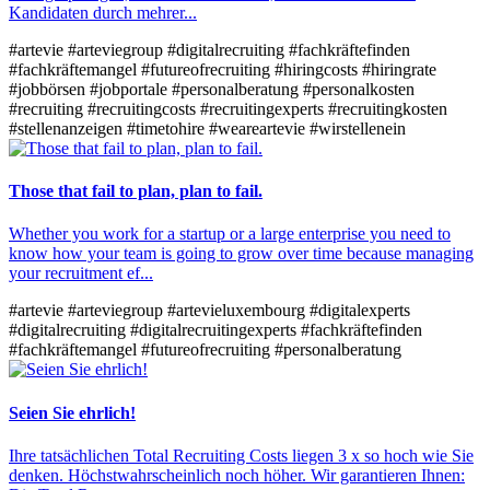
Kandidaten durch mehrer...
#artevie
#arteviegroup
#digitalrecruiting
#fachkräftefinden
#fachkräftemangel
#futureofrecruiting
#hiringcosts
#hiringrate
#jobbörsen
#jobportale
#personalberatung
#personalkosten
#recruiting
#recruitingcosts
#recruitingexperts
#recruitingkosten
#stellenanzeigen
#timetohire
#weareartevie
#wirstellenein
Those that fail to plan, plan to fail.
Whether you work for a startup or a large enterprise you need to
know how your team is going to grow over time because managing
your recruitment ef...
#artevie
#arteviegroup
#artevieluxembourg
#digitalexperts
#digitalrecruiting
#digitalrecruitingexperts
#fachkräftefinden
#fachkräftemangel
#futureofrecruiting
#personalberatung
Seien Sie ehrlich!
Ihre tatsächlichen Total Recruiting Costs liegen 3 x so hoch wie Sie
denken. Höchstwahrscheinlich noch höher. Wir garantieren Ihnen: