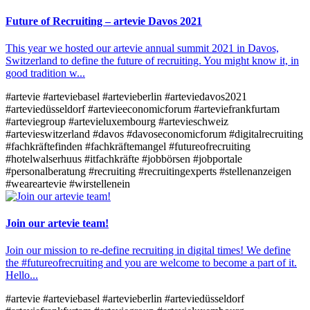
Future of Recruiting – artevie Davos 2021
This year we hosted our artevie annual summit 2021 in Davos,
Switzerland to define the future of recruiting. You might know it, in
good tradition w...
#artevie
#arteviebasel
#artevieberlin
#arteviedavos2021
#arteviedüsseldorf
#artevieeconomicforum
#arteviefrankfurtam
#arteviegroup
#artevieluxembourg
#artevieschweiz
#artevieswitzerland
#davos
#davoseconomicforum
#digitalrecruiting
#fachkräftefinden
#fachkräftemangel
#futureofrecruiting
#hotelwalserhuus
#itfachkräfte
#jobbörsen
#jobportale
#personalberatung
#recruiting
#recruitingexperts
#stellenanzeigen
#weareartevie
#wirstellenein
Join our artevie team!
Join our mission to re-define recruiting in digital times! We define
the #futureofrecruiting and you are welcome to become a part of it.
Hello...
#artevie
#arteviebasel
#artevieberlin
#arteviedüsseldorf