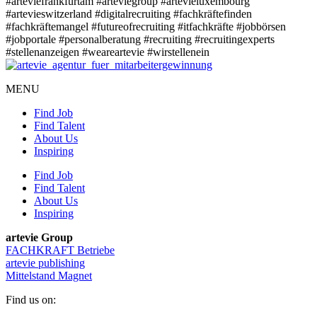
#arteviefrankfurtam
#arteviegroup
#artevieluxembourg
#artevieswitzerland
#digitalrecruiting
#fachkräftefinden
#fachkräftemangel
#futureofrecruiting
#itfachkräfte
#jobbörsen
#jobportale
#personalberatung
#recruiting
#recruitingexperts
#stellenanzeigen
#weareartevie
#wirstellenein
MENU
Find Job
Find Talent
About Us
Inspiring
Find Job
Find Talent
About Us
Inspiring
artevie Group
FACHKRAFT Betriebe
artevie publishing
Mittelstand Magnet
Find us on: