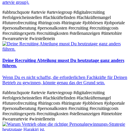
artevie group).​
#abbruchquote
#artevie
#arteviegroup
#digitalrecruiting
#erfolgreicheinstellen
#fachkräftefinden
#fachkräftemangel
#futureofrecruiting
#hiringcosts
#hiringrate
#jobbörsen
#jobportale
#personalberatung
#personalkosten
#recruiting
#recruitingcosts
#recruitingexperts
#recruitingkosten
#stellenanzeigen
#timetohire
#weareartevie
#wirstellenein
Deine Recruiting Abteilung musst Du heutzutage ganz anders
führen.
Wenn Du es nicht schaffst, die erforderlichen Fachkräfte für Deinen
Betrieb zu gewinnen, könnte genau das der Grund sein.
#abbruchquote
#artevie
#arteviegroup
#digitalrecruiting
#erfolgreicheinstellen
#fachkräftefinden
#fachkräftemangel
#futureofrecruiting
#hiringcosts
#hiringrate
#jobbörsen
#jobportale
#personalberatung
#personalkosten
#recruiting
#recruitingcosts
#recruitingexperts
#recruitingkosten
#stellenanzeigen
#timetohire
#weareartevie
#wirstellenein