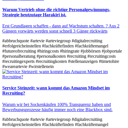
Warum Vertrieb ohne die richtige Personalgewinnungs-
Strategie heutzutage Harakiri ist.
Erst Grundlagen schaffen - dann auf Wachstum schalten. ? Aus 2
Gängen vorwärts werden sonst schnell 3 Gänge rückwärts​
#abbruchquote
#artevie
#arteviegroup
#digitalrecruiting
#erfolgreicheinstellen
#fachkräftefinden
#fachkräftemangel
#futureofrecruiting
#hiringcosts
#hiringrate
#jobbörsen
#jobportale
#personalberatung
#personalkosten
#recruiting
#recruitingcosts
#recruitingexperts
#recruitingkosten
#stellenanzeigen
#timetohire
#weareartevie
#wirstellenein
Service Steinzeit: wann kommt das Amazon Mindset im
Recruiting?
Warum wir bei Sockenkäufen 100% Transparenz haben und
Bewerbungsprozesse häufig immer noch eine Blackbox sind.
#abbruchquote
#artevie
#arteviegroup
#digitalrecruiting
#erfolgreicheinstellen
#fachkräftefinden
#fachkräftemangel