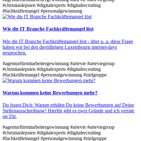
#christianlepsien
#digitalexperts
#digitalrecruiting
#fachkräftemangel
#personalgewinnung
Wie die IT Branche Fachkräftemangel löst
Wie die IT Branche Fachkräftemangel löst - über u. a. diese Frage
haben wir bei den diesjährigen Luxembourg internet-days
gesprochen.
#agenturfürmitarbeitergewinnung
#artevie
#arteviegroup
#christianlepsien
#digitalexperts
#digitalrecruiting
#fachkräftemangel
#personalgewinnung
#zielgruppe
Warum kommen keine Bewerbungen mehr?
Du fragst Dich: Warum erhältst Du keine Bewerbungen auf Deine
Stellenausschreibung? Hierfür gibt es zwei Gründe und ich verrate
sie Dir.
#agenturfürmitarbeitergewinnung
#artevie
#arteviegroup
#christianlepsien
#digitalexperts
#digitalrecruiting
#fachkräftemangel
#personalgewinnung
#zielgruppe