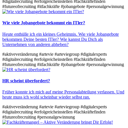
#digitalrecruiting
#erfolgreicheinstellen
#fachkräftefinden
#futureofrecruiting
#itfachkräfte
#jobangebote
#personalgewinnung
Wie viele Jobangebote bekommt ein ITler?
Heute enthülle ich ein kleines Geheimnis. Wie viele Jobangebote
bekommen Deine besten ITler? Wie kannst Du Dich als
Unternehmen von anderen abheben?
#aktiveveränderung
#artevie
#arteviegroup
#digitalexperts
#digitalrecruiting
#erfolgreicheinstellen
#fachkräftefinden
#futureofrecruiting
#itfachkräfte
#jobangebote
#personalgewinnung
HR scheint überfordert?
Früher konnte ich mich auf meine Personalabteilung verlassen. Und
heute muss ich wohl scheinbar wieder selbst ran.
#aktiveveränderung
#artevie
#arteviegroup
#digitalexperts
#digitalrecruiting
#erfolgreicheinstellen
#fachkräftefinden
#futureofrecruiting
#personalgewinnung