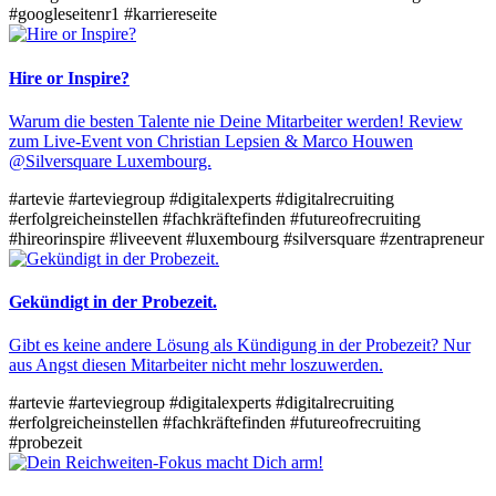
#googleseitenr1
#karriereseite
Hire or Inspire?
Warum die besten Talente nie Deine Mitarbeiter werden! Review
zum Live-Event von Christian Lepsien & Marco Houwen
@Silversquare Luxembourg.
#artevie
#arteviegroup
#digitalexperts
#digitalrecruiting
#erfolgreicheinstellen
#fachkräftefinden
#futureofrecruiting
#hireorinspire
#liveevent
#luxembourg
#silversquare
#zentrapreneur
Gekündigt in der Probezeit.
Gibt es keine andere Lösung als Kündigung in der Probezeit? Nur
aus Angst diesen Mitarbeiter nicht mehr loszuwerden.
#artevie
#arteviegroup
#digitalexperts
#digitalrecruiting
#erfolgreicheinstellen
#fachkräftefinden
#futureofrecruiting
#probezeit