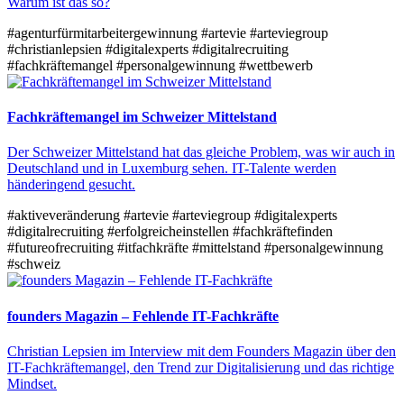
Warum ist das so?
#agenturfürmitarbeitergewinnung
#artevie
#arteviegroup
#christianlepsien
#digitalexperts
#digitalrecruiting
#fachkräftemangel
#personalgewinnung
#wettbewerb
Fachkräftemangel im Schweizer Mittelstand
Der Schweizer Mittelstand hat das gleiche Problem, was wir auch in
Deutschland und in Luxemburg sehen. IT-Talente werden
händeringend gesucht.
#aktiveveränderung
#artevie
#arteviegroup
#digitalexperts
#digitalrecruiting
#erfolgreicheinstellen
#fachkräftefinden
#futureofrecruiting
#itfachkräfte
#mittelstand
#personalgewinnung
#schweiz
founders Magazin – Fehlende IT-Fachkräfte
Christian Lepsien im Interview mit dem Founders Magazin über den
IT-Fachkräftemangel, den Trend zur Digitalisierung und das richtige
Mindset.