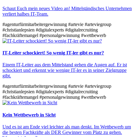
Schaut Euch mein neues Video an! Mittelständisches Unternehmen
verliert halbes IT-Team.
#agenturfürmitarbeitergewinnung
#artevie
#arteviegroup
#christianlepsien
#digitalexperts
#digitalrecruiting
#fachkräftemangel
#personalgewinnung
#wettbewerb
IT-Leiter schockiert! So wenig IT-ler gibt es nur?
Einem IT-Leiter aus dem Mittelstand gehen die Augen auf. Er ist
schockiert und erkennt wie wenige IT-ler es in seiner Zielgruppe
gibt.
#agenturfürmitarbeitergewinnung
#artevie
#arteviegroup
#christianlepsien
#digitalexperts
#digitalrecruiting
#fachkräftemangel
#personalgewinnung
#wettbewerb
Kein Wettbewerb in Sicht
Und es ist am Ende viel leichter als man denkt. Im Wettbewerb um
die besten Fachkräfte als DER Gewinner vom Platz zu gehen.