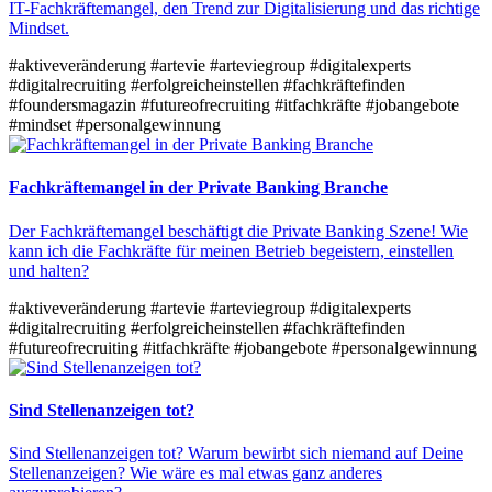
IT-Fachkräftemangel, den Trend zur Digitalisierung und das richtige
Mindset.
#aktiveveränderung
#artevie
#arteviegroup
#digitalexperts
#digitalrecruiting
#erfolgreicheinstellen
#fachkräftefinden
#foundersmagazin
#futureofrecruiting
#itfachkräfte
#jobangebote
#mindset
#personalgewinnung
Fachkräftemangel in der Private Banking Branche
Der Fachkräftemangel beschäftigt die Private Banking Szene! Wie
kann ich die Fachkräfte für meinen Betrieb begeistern, einstellen
und halten?
#aktiveveränderung
#artevie
#arteviegroup
#digitalexperts
#digitalrecruiting
#erfolgreicheinstellen
#fachkräftefinden
#futureofrecruiting
#itfachkräfte
#jobangebote
#personalgewinnung
Sind Stellenanzeigen tot?
Sind Stellenanzeigen tot? Warum bewirbt sich niemand auf Deine
Stellenanzeigen? Wie wäre es mal etwas ganz anderes