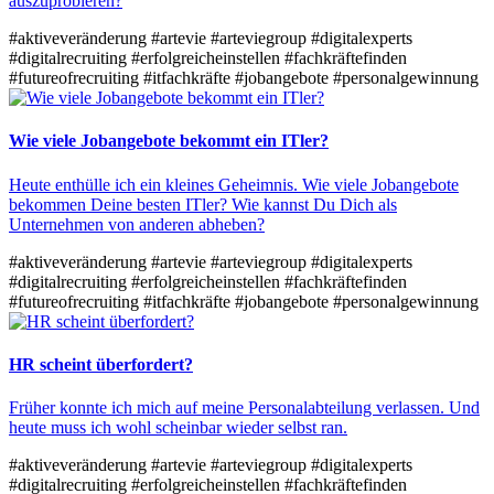
auszuprobieren?
#aktiveveränderung
#artevie
#arteviegroup
#digitalexperts
#digitalrecruiting
#erfolgreicheinstellen
#fachkräftefinden
#futureofrecruiting
#itfachkräfte
#jobangebote
#personalgewinnung
Wie viele Jobangebote bekommt ein ITler?
Heute enthülle ich ein kleines Geheimnis. Wie viele Jobangebote
bekommen Deine besten ITler? Wie kannst Du Dich als
Unternehmen von anderen abheben?
#aktiveveränderung
#artevie
#arteviegroup
#digitalexperts
#digitalrecruiting
#erfolgreicheinstellen
#fachkräftefinden
#futureofrecruiting
#itfachkräfte
#jobangebote
#personalgewinnung
HR scheint überfordert?
Früher konnte ich mich auf meine Personalabteilung verlassen. Und
heute muss ich wohl scheinbar wieder selbst ran.
#aktiveveränderung
#artevie
#arteviegroup
#digitalexperts
#digitalrecruiting
#erfolgreicheinstellen
#fachkräftefinden