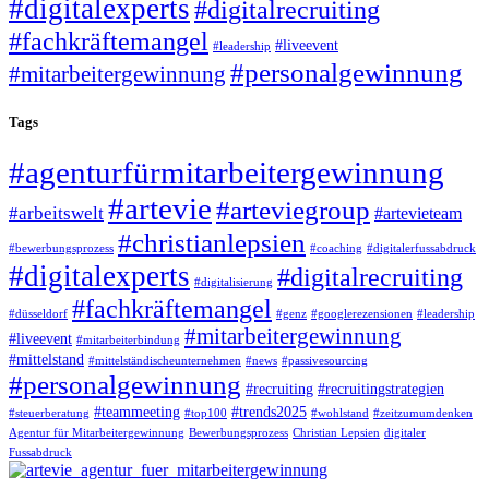
#digitalexperts
#digitalrecruiting
#fachkräftemangel
#liveevent
#leadership
#personalgewinnung
#mitarbeitergewinnung
Tags
#agenturfürmitarbeitergewinnung
#artevie
#arteviegroup
#arbeitswelt
#artevieteam
#christianlepsien
#bewerbungsprozess
#coaching
#digitalerfussabdruck
#digitalexperts
#digitalrecruiting
#digitalisierung
#fachkräftemangel
#düsseldorf
#genz
#googlerezensionen
#leadership
#mitarbeitergewinnung
#liveevent
#mitarbeiterbindung
#mittelstand
#mittelständischeunternehmen
#news
#passivesourcing
#personalgewinnung
#recruiting
#recruitingstrategien
#teammeeting
#trends2025
#steuerberatung
#top100
#wohlstand
#zeitzumumdenken
Agentur für Mitarbeitergewinnung
Bewerbungsprozess
Christian Lepsien
digitaler
Fussabdruck