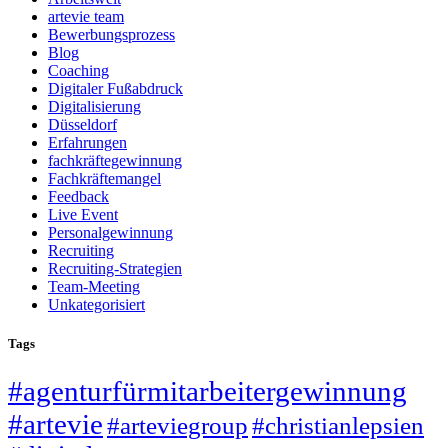
artevie team
Bewerbungsprozess
Blog
Coaching
Digitaler Fußabdruck
Digitalisierung
Düsseldorf
Erfahrungen
fachkräftegewinnung
Fachkräftemangel
Feedback
Live Event
Personalgewinnung
Recruiting
Recruiting-Strategien
Team-Meeting
Unkategorisiert
Tags
#agenturfürmitarbeitergewinnung
#artevie
#christianlepsien
#arteviegroup